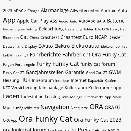
Alarmanlage
2023
Allwetterreifen
Android Auto
ADAC e-Charge
App
Apple Car Play
Batterie
ASS
AutoAbo
Audio
Auto
BAFA
Beleuchtung
Bedienungsanleitung
Bestellung
Bilder
Bild ORA Funky Cat
Cat
Crashtest Euro NCAP
Crashtest
Deezer
Bluetooth
China
Elektroauto
E-Auto
Elektro
Deutschland
Display
Elektromobilität
Fahrberichte
Fahrbericht Ora Funky Cat
EnBW mobility+
Funky Cat
Funky
funky cat forum
Felgen
Forenregeln
Ganzjahresreifen
Garantie
GWM
Funky Cat GT
Good Cat
GT
HUK
Heizung
Innenraum
Internet
Interieur
Kapazität
Kaufen
KFZ-Versicherung
Klimaanlage
Kofferraum
Kofferraumklappe
Laden
Ladestation
Leasing
links
Maingau Stadtwerke App
Maße
ORA
Navigation
ORA 03
Musik
möglichkeiten
Netiquette
Ora Funky Cat
Ora Funky Cat 2023
ORA App
Preis
ora funky cat forum
Radio
Ora Funky Cat GT
Preisliste