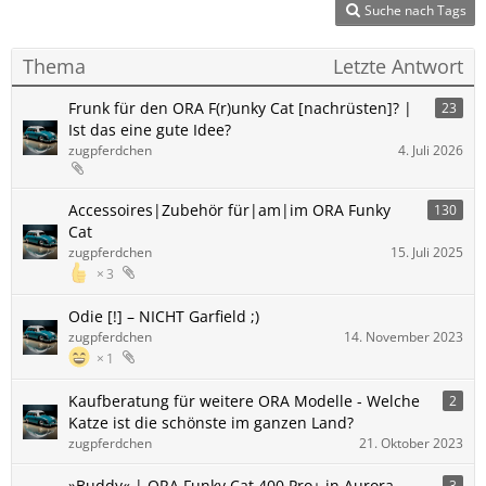
Suche nach Tags
Thema
Letzte Antwort
Frunk für den ORA F(r)unky Cat [nachrüsten]? |
23
Ist das eine gute Idee?
zugpferdchen
4. Juli 2026
Accessoires|Zubehör für|am|im ORA Funky
130
Cat
zugpferdchen
15. Juli 2025
3
Odie [!] – NICHT Garfield ;)
zugpferdchen
14. November 2023
1
Kaufberatung für weitere ORA Modelle - Welche
2
Katze ist die schönste im ganzen Land?
zugpferdchen
21. Oktober 2023
»Buddy« | ORA Funky Cat 400 Pro+ in Aurora
3