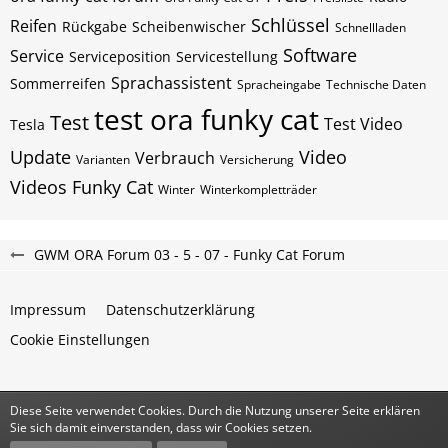
Schlüssel
Reifen
Rückgabe
Scheibenwischer
Schnellladen
Software
Service
Serviceposition
Servicestellung
Sprachassistent
Sommerreifen
Spracheingabe
Technische Daten
test ora funky cat
Test
Test Video
Tesla
Update
Video
Verbrauch
Varianten
Versicherung
Videos Funky Cat
Winter
Winterkompletträder
GWM ORA Forum 03 - 5 - 07 - Funky Cat Forum
Impressum
Datenschutzerklärung
Cookie Einstellungen
Diese Seite verwendet Cookies. Durch die Nutzung unserer Seite erklären
Community-Software:
WoltLab Suite™
Sie sich damit einverstanden, dass wir Cookies setzen.