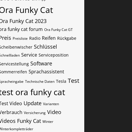
Ora Funky Cat
Ora Funky Cat 2023
ora funky cat forum
Ora Funky Cat GT
Preis
Reifen
Radio
Rückgabe
Preisliste
Schlüssel
Scheibenwischer
Service
Serviceposition
Schnellladen
Software
Servicestellung
Sprachassistent
Sommerreifen
Test
Tesla
Spracheingabe
Technische Daten
test ora funky cat
Update
Test Video
Varianten
Video
Verbrauch
Versicherung
Videos Funky Cat
Winter
Winterkompletträder