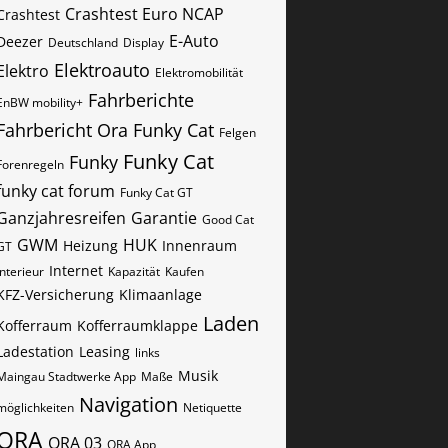
Crashtest Euro NCAP
Crashtest
E-Auto
Deezer
Deutschland
Display
Elektroauto
Elektro
Elektromobilität
Fahrberichte
EnBW mobility+
Fahrbericht Ora Funky Cat
Felgen
Funky Cat
Funky
Forenregeln
funky cat forum
Funky Cat GT
Ganzjahresreifen
Garantie
Good Cat
GWM
HUK
Heizung
Innenraum
GT
Internet
Interieur
Kapazität
Kaufen
KFZ-Versicherung
Klimaanlage
Laden
Kofferraum
Kofferraumklappe
Ladestation
Leasing
links
Musik
Maingau Stadtwerke App
Maße
Navigation
möglichkeiten
Netiquette
ORA
ORA 03
ORA App