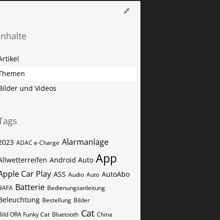
Inhalte
Artikel
Themen
Bilder und Videos
Tags
Alarmanlage
2023
ADAC e-Charge
App
Allwetterreifen
Android Auto
Apple Car Play
ASS
AutoAbo
Audio
Auto
Batterie
BAFA
Bedienungsanleitung
Beleuchtung
Bestellung
Bilder
Cat
Bild ORA Funky Cat
Bluetooth
China