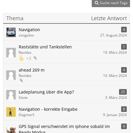
Suche nach Tags
Thema
Letzte Antwort
Navigation
4
zoogaloo
27. August 2024
Raststätte und Tankstellen
1
Ravidas
19. März 2024
2
ahead 269 m
4
Ravidas
10. März 2024
Ladeplanung über die App?
25
Stivie
3. März 2024
Navigation - korrekte Eingabe
8
DagmarS
9. Januar 2024
GPS Signal verschwindet im iphone sobald im
9
Ready Modus