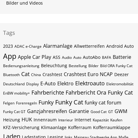
Bilder und Videos
Tags
Alarmanlage
2023
Allwetterreifen
Android Auto
ADAC e-Charge
App
Apple Car Play
Batterie
ASS
AutoAbo
Audio
Auto
BAFA
Beleuchtung
Bedienungsanleitung
Bestellung
Bilder
Bild ORA Funky Cat
Cat
Crashtest Euro NCAP
Crashtest
Deezer
Bluetooth
China
Elektroauto
E-Auto
Elektro
Deutschland
Display
Elektromobilität
Fahrberichte
Fahrbericht Ora Funky Cat
EnBW mobility+
Funky Cat
Funky
funky cat forum
Felgen
Forenregeln
Ganzjahresreifen
Garantie
GWM
Funky Cat GT
Good Cat
GT
HUK
Heizung
Innenraum
Internet
Interieur
Kapazität
Kaufen
KFZ-Versicherung
Klimaanlage
Kofferraum
Kofferraumklappe
Laden
Ladestation
Leasing
links
Maingau Stadtwerke App
Maße