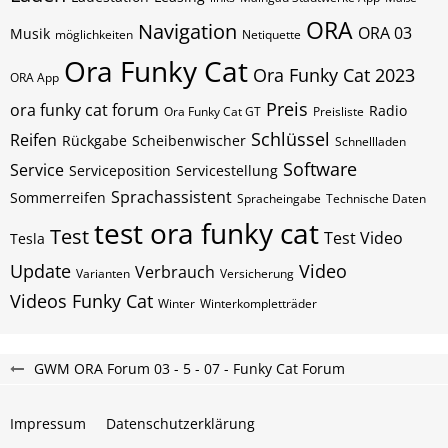
ORA
Navigation
ORA 03
Musik
möglichkeiten
Netiquette
Ora Funky Cat
Ora Funky Cat 2023
ORA App
Preis
ora funky cat forum
Radio
Ora Funky Cat GT
Preisliste
Schlüssel
Reifen
Rückgabe
Scheibenwischer
Schnellladen
Software
Service
Serviceposition
Servicestellung
Sprachassistent
Sommerreifen
Spracheingabe
Technische Daten
test ora funky cat
Test
Test Video
Tesla
Update
Video
Verbrauch
Varianten
Versicherung
Videos Funky Cat
Winter
Winterkompletträder
GWM ORA Forum 03 - 5 - 07 - Funky Cat Forum
Impressum
Datenschutzerklärung