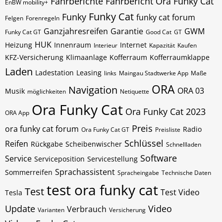
Fahrberichte
Fahrbericht Ora Funky Cat
EnBW mobility+
Funky Cat
Funky
funky cat forum
Felgen
Forenregeln
Ganzjahresreifen
Garantie
GWM
Funky Cat GT
Good Cat
GT
HUK
Heizung
Innenraum
Internet
Interieur
Kapazität
Kaufen
KFZ-Versicherung
Klimaanlage
Kofferraum
Kofferraumklappe
Laden
Ladestation
Leasing
links
Maingau Stadtwerke App
Maße
ORA
Navigation
ORA 03
Musik
möglichkeiten
Netiquette
Ora Funky Cat
Ora Funky Cat 2023
ORA App
Preis
ora funky cat forum
Radio
Ora Funky Cat GT
Preisliste
Schlüssel
Reifen
Rückgabe
Scheibenwischer
Schnellladen
Software
Service
Serviceposition
Servicestellung
Sprachassistent
Sommerreifen
Spracheingabe
Technische Daten
test ora funky cat
Test
Test Video
Tesla
Update
Video
Verbrauch
Varianten
Versicherung