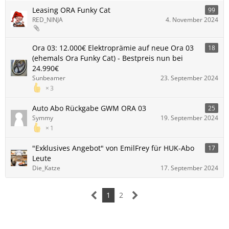
Leasing ORA Funky Cat
99
RED_NINJA
4. November 2024
Ora 03: 12.000€ Elektroprämie auf neue Ora 03
18
(ehemals Ora Funky Cat) - Bestpreis nun bei
24.990€
Sunbeamer
23. September 2024
3
Auto Abo Rückgabe GWM ORA 03
25
Symmy
19. September 2024
1
"Exklusives Angebot" von EmilFrey für HUK-Abo
17
Leute
Die_Katze
17. September 2024
1
2