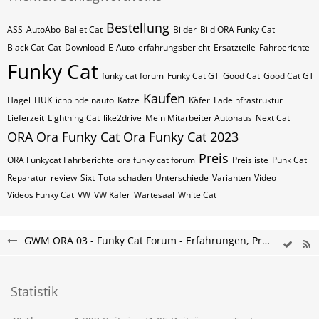
Bestellung
ASS
AutoAbo
Ballet Cat
Bilder
Bild ORA Funky Cat
Black Cat
Cat
Download
E-Auto
erfahrungsbericht
Ersatzteile
Fahrberichte
Funky Cat
funky cat forum
Funky Cat GT
Good Cat
Good Cat GT
Kaufen
Hagel
HUK
ichbindeinauto
Katze
Käfer
Ladeinfrastruktur
Lieferzeit
Lightning Cat
like2drive
Mein Mitarbeiter Autohaus
Next Cat
ORA
Ora Funky Cat
Ora Funky Cat 2023
Preis
ORA Funkycat Fahrberichte
ora funky cat forum
Preisliste
Punk Cat
Reparatur
review
Sixt
Totalschaden
Unterschiede
Varianten
Video
Videos Funky Cat
VW
VW Käfer
Wartesaal
White Cat
GWM ORA 03 - Funky Cat Forum - Erfahrungen, Probleme & Kaufberatung
Statistik