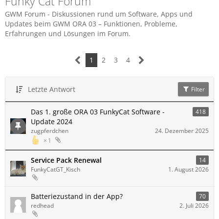
Funky Cat Forum
GWM Forum - Diskussionen rund um Software, Apps und
Updates beim GWM ORA 03 – Funktionen, Probleme,
Erfahrungen und Lösungen im Forum.
1
2
3
4
Letzte Antwort
Filter
Das 1. große ORA 03 FunkyCat Software -
418
Update 2024
zugpferdchen
24. Dezember 2025
1
Service Pack Renewal
14
FunkyCatGT_Kisch
1. August 2026
Batteriezustand in der App?
70
redhead
2. Juli 2026