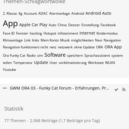
Themen-Schlagwortwolke
Android Auto
2. Klasse
4g
Account
ADAC
Alarmanlage
Android
App
Apple Car Play
Auto
China
Deezer
Einstellung
Facebook
Internet
Face ID
Fenster
hacking
Hotspot
infotainment
Kindermodus
Klimaanlage
Link
links
Mein Konto
Musik
möglichkeiten
Navi
Navigation
ORA App
Navigation funktioniert nicht
netz
netzwerk
ohne Update
ORA
Software
Ora Funky Cat
Radio
sim
speichern
Sprachassistent
system
Update
teilen
Temperatur
User
vorklimatisierung
Werkstatt
WLAN
Youtube
GWM ORA 03 - Funky Cat Forum - Erfahrungen, Probleme & Kaufberatung
Statistik
77 Themen
2.068 Beiträge (1,7 Beiträge pro Tag)