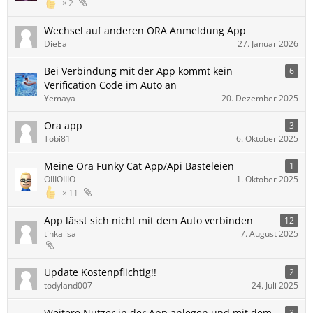
2
Wechsel auf anderen ORA Anmeldung App
DieEal
27. Januar 2026
Bei Verbindung mit der App kommt kein
6
Verification Code im Auto an
Yemaya
20. Dezember 2025
Ora app
3
Tobi81
6. Oktober 2025
Meine Ora Funky Cat App/Api Basteleien
1
OIIIOIIIO
1. Oktober 2025
11
App lässt sich nicht mit dem Auto verbinden
12
tinkalisa
7. August 2025
Update Kostenpflichtig!!
2
todyland007
24. Juli 2025
Weitere Nutzer in der App anlegen und mit dem
3