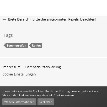
Biete Bereich - bitte die angepinnten Regeln beachten!
Tags
Sommerreifen
Reifen
Impressum
Datenschutzerklärung
Cookie Einstellungen
Diese Seite verwendet Cookies. Durch die Nutzung unserer Seite erklären
Community-Software:
WoltLab Suite™
Sie sich damit einverstanden, dass wir Cookies setzen.
Stil:
Classic
von
cls-design
Weitere Informationen
Schließen